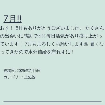
と
う
7月‼️
ご
おす！ 6月もありがとうございました。 たくさん
ざ
の出会いに感謝です‼️ 毎日活気があり盛り上がっ
い
ています！ 7月もよろしくお願いします🙏 暑くな
ま
ってきたので水分補給を忘れずに‼️
す‼️
投稿日:
2025年7月5日
カテゴリー:
その他